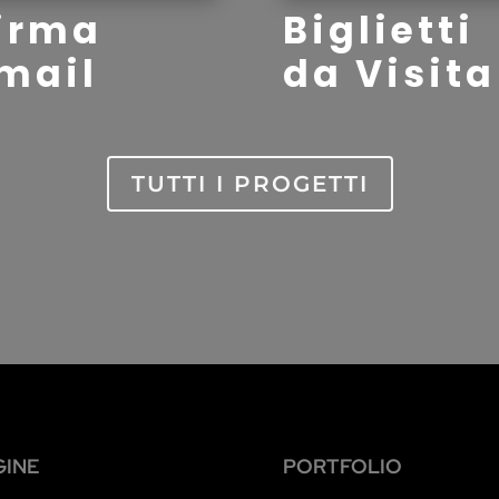
irma
Biglietti
mail
da Visita
TUTTI I PROGETTI
GINE
PORTFOLIO