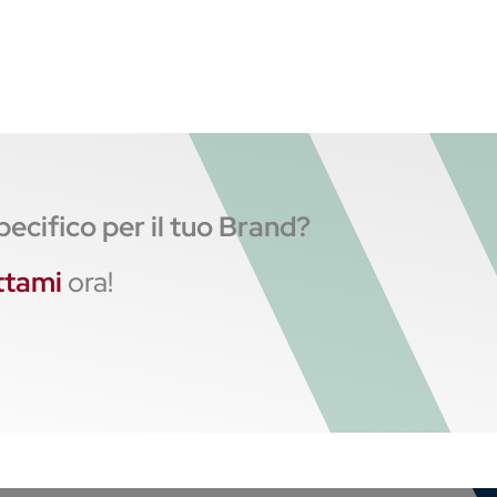
pecifico per il tuo Brand?
ttami
ora!