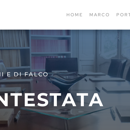
HOME
MARCO
POR
I E DI FALCO
INTESTATA