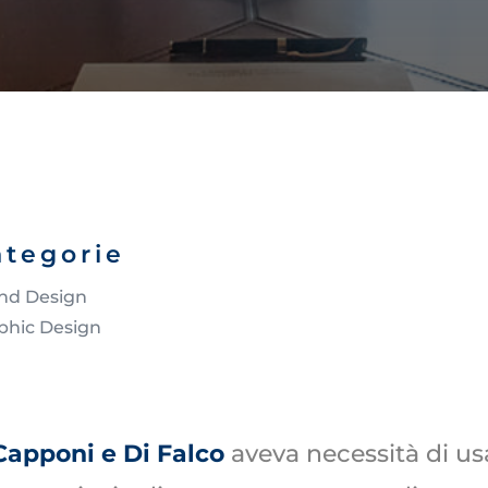
ategorie
nd Design
phic Design
Capponi e Di Falco
aveva necessità di u