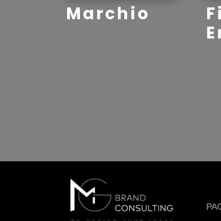
Marchio
F
E
PA