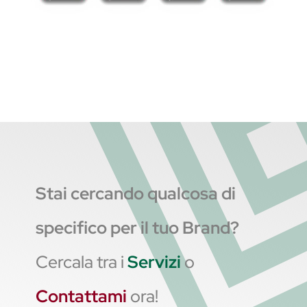
Stai cercando qualcosa di
specifico per il tuo Brand?
Cercala tra i
Servizi
o
Contattami
ora!