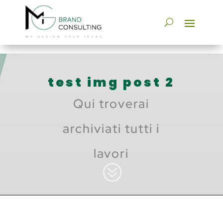
test img post 2
Qui troverai
archiviati tutti i
lavori
?