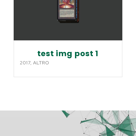
test img post 1
2017
,
ALTRO