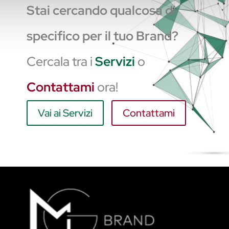
Stai cercando qualcosa di
specifico per il tuo Brand?
Cercala tra i
Servizi
o
Contattami
ora!
Vai ai Servizi
Contattami